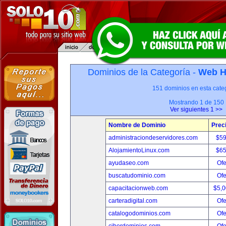
Dominios de la Categoría -
Web H
151 dominios en esta categ
Mostrando 1 de 150
Ver siguientes 1 >>
Nombre de Dominio
Prec
administraciondeservidores.com
$5
AlojamientoLinux.com
$6
ayudaseo.com
Ofe
buscatudominio.com
Ofe
capacitacionweb.com
$5,
carteradigital.com
Ofe
catalogodominios.com
Ofe