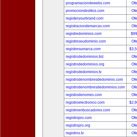
programaciondewebs.com
Ofe
promociondesitios.com
Ofe
registeryourbrand.com
Ofe
registraciondemarcas.com
Ofe
registredominios.com
$9
registreseudominio.com
Ofe
registresumarca.com
$3,
registrodedominios.biz
Ofe
registrodedominios.org
Ofe
registrodedominios.tv
Ofe
registrodenombresdedominio.com
Ofe
registrodenombresdedominios.com
Ofe
registrodenomes.com
Ofe
registroelectronico.com
$2,
registroenbuscadores.com
Ofe
registropro.com
Ofe
registropro.org
Ofe
registros.tv
Ofe