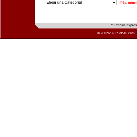
[Pág. princi
** Precios expre
© 2002/2022 Solo10.com