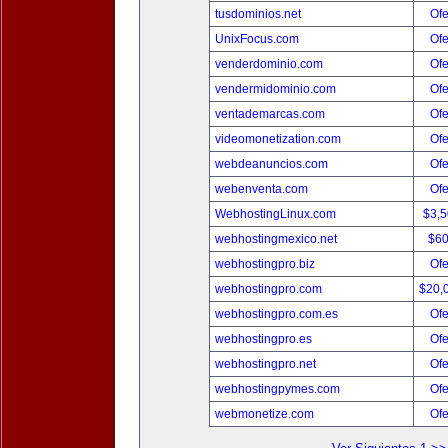
tusdominios.net
Ofe
UnixFocus.com
Ofe
venderdominio.com
Ofe
vendermidominio.com
Ofe
ventademarcas.com
Ofe
videomonetization.com
Ofe
webdeanuncios.com
Ofe
webenventa.com
Ofe
WebhostingLinux.com
$3,
webhostingmexico.net
$6
webhostingpro.biz
Ofe
webhostingpro.com
$20,
webhostingpro.com.es
Ofe
webhostingpro.es
Ofe
webhostingpro.net
Ofe
webhostingpymes.com
Ofe
webmonetize.com
Ofe