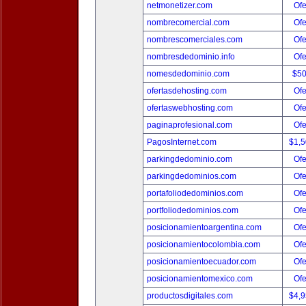
netmonetizer.com
Ofe
nombrecomercial.com
Ofe
nombrescomerciales.com
Ofe
nombresdedominio.info
Ofe
nomesdedominio.com
$5
ofertasdehosting.com
Ofe
ofertaswebhosting.com
Ofe
paginaprofesional.com
Ofe
PagosInternet.com
$1,
parkingdedominio.com
Ofe
parkingdedominios.com
Ofe
portafoliodedominios.com
Ofe
portfoliodedominios.com
Ofe
posicionamientoargentina.com
Ofe
posicionamientocolombia.com
Ofe
posicionamientoecuador.com
Ofe
posicionamientomexico.com
Ofe
productosdigitales.com
$4,