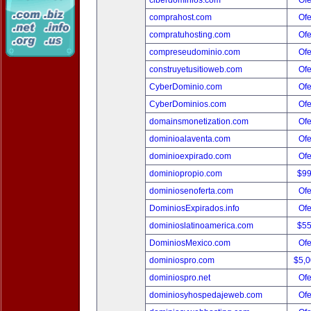
ciberdominios.com
Ofe
comprahost.com
Ofe
compratuhosting.com
Ofe
compreseudominio.com
Ofe
construyetusitioweb.com
Ofe
CyberDominio.com
Ofe
CyberDominios.com
Ofe
domainsmonetization.com
Ofe
dominioalaventa.com
Ofe
dominioexpirado.com
Ofe
dominiopropio.com
$9
dominiosenoferta.com
Ofe
DominiosExpirados.info
Ofe
dominioslatinoamerica.com
$5
DominiosMexico.com
Ofe
dominiospro.com
$5,
dominiospro.net
Ofe
dominiosyhospedajeweb.com
Ofe