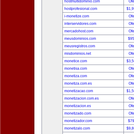
hostmultidominio.com
Ofe
hostprofesional.com
$1,
i-monetize.com
Ofe
interservidores.com
Ofe
mercadohost.com
Ofe
meusdominios.com
$9
meusregistros.com
Ofe
misdominios.net
Ofe
monetice.com
$3,
monetisa.com
Ofe
monetiza.com
Ofe
monetiza.com.es
Ofe
monetizacao.com
$1,
monetizacion.com.es
Ofe
monetizacion.es
Ofe
monetizado.com
Ofe
monetizador.com
$7
monetizalo.com
$9,