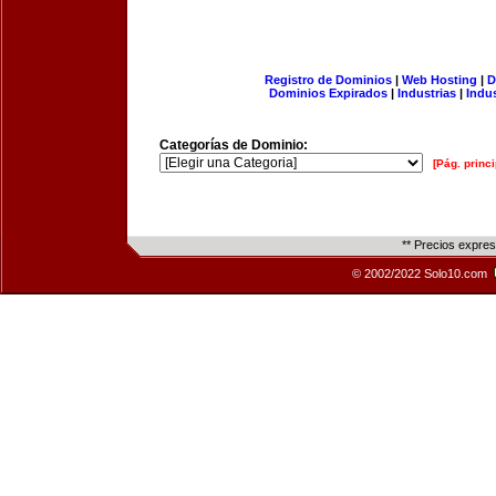
Registro de Dominios
|
Web Hosting
|
D
Dominios Expirados
|
Industrias
|
Indu
Categorías de Dominio:
[Pág. princi
** Precios expre
© 2002/2022 Solo10.com