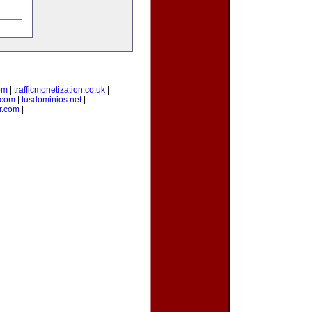
om
|
trafficmonetization.co.uk
|
.com
|
tusdominios.net
|
r.com
|