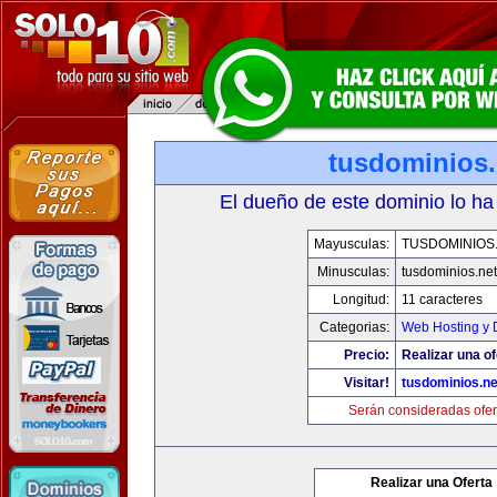
tusdominios.
El dueño de este dominio lo ha
Mayusculas:
TUSDOMINIOS
Minusculas:
tusdominios.net
Longitud:
11 caracteres
Categorias:
Web Hosting y 
Precio:
Realizar una of
Visitar!
tusdominios.ne
Serán consideradas ofer
Realizar una Oferta