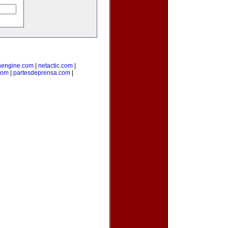
nengine.com
|
netactic.com
|
com
|
partesdeprensa.com
|