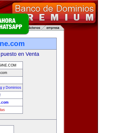
ine.com
 puesto en Venta
GINE.COM
.com
g y Dominios
!
e.com
tas