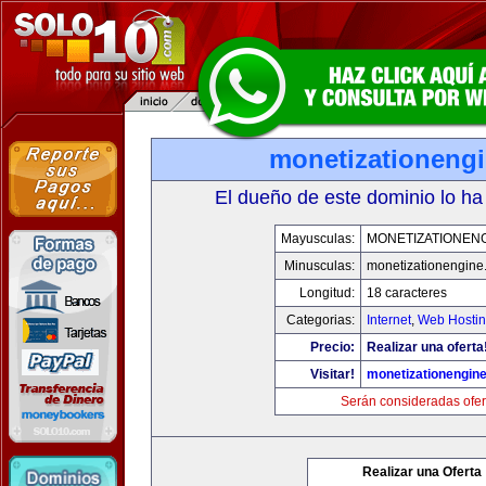
monetizationeng
El dueño de este dominio lo ha
Mayusculas:
MONETIZATIONEN
Minusculas:
monetizationengine
Longitud:
18 caracteres
Categorias:
Internet
,
Web Hostin
Precio:
Realizar una oferta
Visitar!
monetizationengin
Serán consideradas ofer
Realizar una Oferta