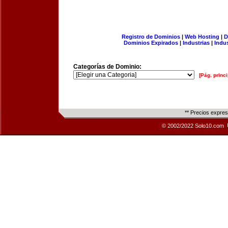
Registro de Dominios
|
Web Hosting
|
D
Dominios Expirados
|
Industrias
|
Indu
Categorías de Dominio:
[Pág. princi
** Precios expre
© 2002/2022 Solo10.com