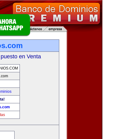
os.com
 puesto en Venta
NIOS.COM
s.com
ominios
ta!
s.com
tas