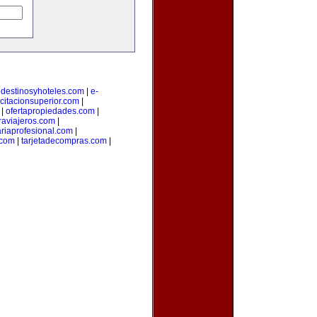
|
destinosyhoteles.com
|
e-
citacionsuperior.com
|
|
ofertapropiedades.com
|
aviajeros.com
|
ariaprofesional.com
|
.com
|
tarjetadecompras.com
|