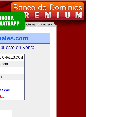
onales.com
 puesto en Venta
CIONALES.COM
es.com
os
les.com
tas