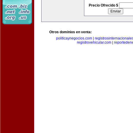
Precio Ofrecido $
Otros dominios en venta:
politicaynegocios.com
|
registrosinternacionale
registrovehicular.com
|
reporteden