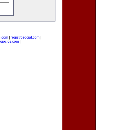
s.com
|
registrosocial.com
|
egocios.com
|