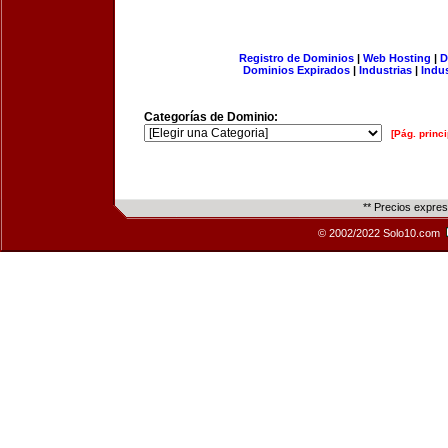
Registro de Dominios
|
Web Hosting
|
D
Dominios Expirados
|
Industrias
|
Indu
Categorías de Dominio:
[Pág. princi
** Precios expre
© 2002/2022 Solo10.com