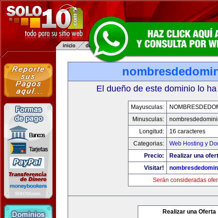
nombresdedomin
El dueño de este dominio lo ha
Mayusculas:
NOMBRESDEDOMI
Minusculas:
nombresdedominio
Longitud:
16 caracteres
Categorias:
Web Hosting y Do
Precio:
Realizar una ofer
Visitar!
nombresdedomini
Serán consideradas ofer
Realizar una Oferta