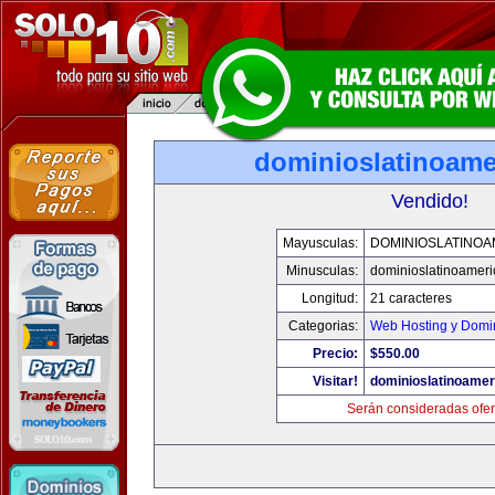
dominioslatinoame
Vendido!
Mayusculas:
DOMINIOSLATINOA
Minusculas:
dominioslatinoamer
Longitud:
21 caracteres
Categorias:
Web Hosting y Domi
Precio:
$550.00
Visitar!
dominioslatinoame
Serán consideradas ofer