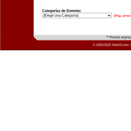
Categorías de Dominio:
[Pág. princi
** Precios expre
© 2002/2022 Solo10.com