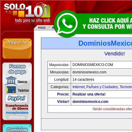
DominiosMexic
Vendido!
Mayusculas:
DOMINIOSMEXICO.COM
Minusculas:
dominiosmexico.com
Longitud:
14 caracteres
Categorias:
Internet
,
PaÃ­ses y Ciudades
,
Tecnolo
Precio:
Realizar una oferta!
Visitar!
dominiosmexico.com
Serán consideradas ofer