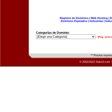
Registro de Dominios
|
Web Hosting
|
D
Dominios Expirados
|
Industrias
|
Indu
Categorías de Dominio:
[Pág. princi
** Precios expre
© 2002/2022 Solo10.com