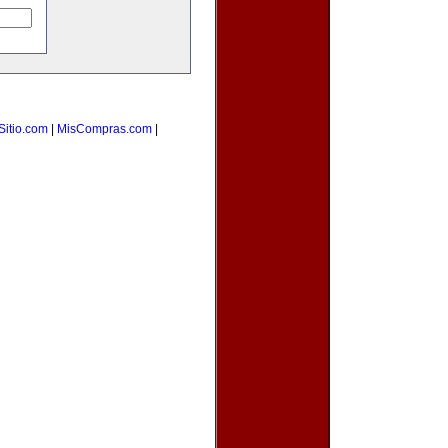
Sitio.com
|
MisCompras.com
|