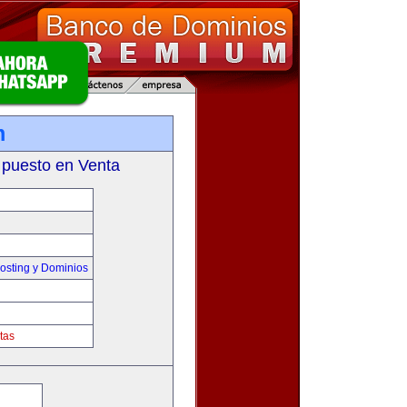
m
 puesto en Venta
sting y Dominios
tas