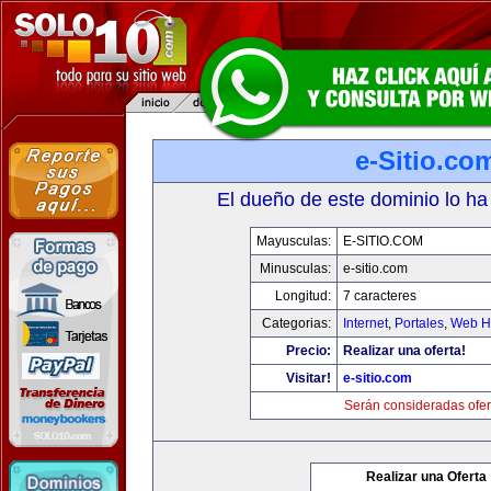
e-Sitio.co
El dueño de este dominio lo ha
Mayusculas:
E-SITIO.COM
Minusculas:
e-sitio.com
Longitud:
7 caracteres
Categorias:
Internet
,
Portales
,
Web Ho
Precio:
Realizar una oferta!
Visitar!
e-sitio.com
Serán consideradas ofer
Realizar una Oferta