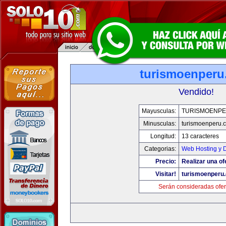
turismoenper
Vendido!
Mayusculas:
TURISMOENP
Minusculas:
turismoenperu.
Longitud:
13 caracteres
Categorias:
Web Hosting y 
Precio:
Realizar una of
Visitar!
turismoenperu
Serán consideradas ofer