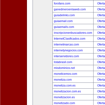
forofans.com
Oferta
ganedineroenlaweb.com
Oferta
guiadelinks.com
Oferta
guiaemail.com
Oferta
guiaemails.com
Oferta
inscripcionenbuscadores.com
Oferta
InternetClasificados.com
Oferta
internetmarcas.com
Oferta
internetynegocios.com
Oferta
interservidores.com
Oferta
listabrasil.com
Oferta
misdominios.net
Oferta
moneticemos.com
Oferta
monetiza.com
Oferta
monetiza.com.es
Oferta
monetizacion.com.es
Oferta
monetizacion.es
Oferta
monetizado.com
Oferta