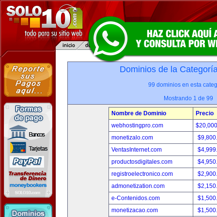
Dominios de la Categorí
99 dominios en esta categ
Mostrando 1 de 99
Nombre de Dominio
Precio
webhostingpro.com
$20,00
monetizalo.com
$9,800
VentasInternet.com
$4,999
productosdigitales.com
$4,950
registroelectronico.com
$2,900
admonetization.com
$2,150
e-Contenidos.com
$1,500
monetizacao.com
$1,500