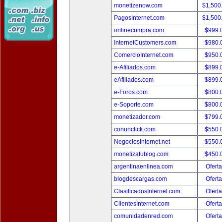
monetizenow.com
$1,500
PagosInternet.com
$1,500
onlinecompra.com
$999.
InternetCustomers.com
$980.
ComercioInternet.com
$950.
e-Afiliados.com
$899.
eAfiliados.com
$899.
e-Foros.com
$800.
e-Soporte.com
$800.
monetizador.com
$799.
conunclick.com
$550.
NegociosInternet.net
$550.
monetizatublog.com
$450.
argentinaenlinea.com
Oferta
blogdescargas.com
Oferta
ClasificadosInternet.com
Oferta
ClientesInternet.com
Oferta
comunidadenred.com
Oferta