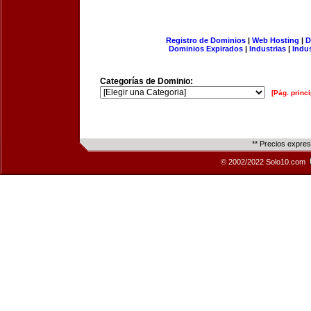
Registro de Dominios
|
Web Hosting
|
D
Dominios Expirados
|
Industrias
|
Indu
Categorías de Dominio:
[Pág. princi
** Precios expre
© 2002/2022 Solo10.com