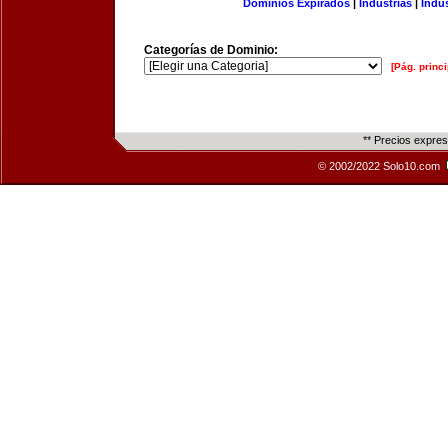
Dominios Expirados
|
Industrias
|
Indu
Categorías de Dominio:
[Pág. princi
** Precios expre
© 2002/2022 Solo10.com