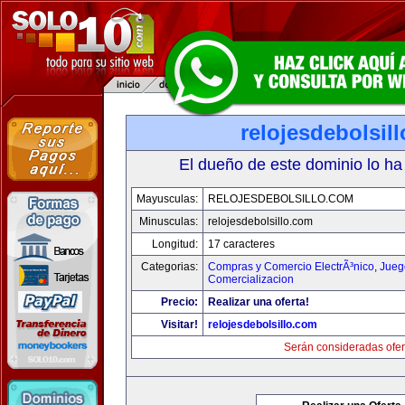
relojesdebolsil
El dueño de este dominio lo ha
Mayusculas:
RELOJESDEBOLSILLO.COM
Minusculas:
relojesdebolsillo.com
Longitud:
17 caracteres
Categorias:
Compras y Comercio ElectrÃ³nico
,
Jueg
Comercializacion
Precio:
Realizar una oferta!
Visitar!
relojesdebolsillo.com
Serán consideradas ofer