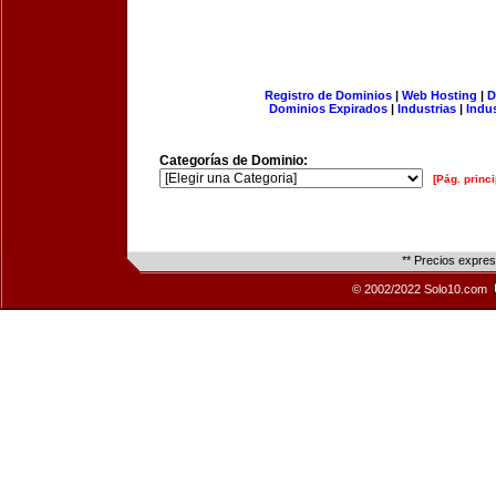
Registro de Dominios
|
Web Hosting
|
D
Dominios Expirados
|
Industrias
|
Indu
Categorías de Dominio:
[Pág. princi
** Precios expre
© 2002/2022 Solo10.com